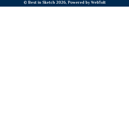
© Best in Sketch 2026, Powered by
WebToIt