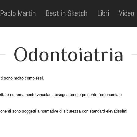
Paolo Martin
Best in Sketch
Libri
Video
Odontoiatria
tisti sono molto complessi.
spettare estremamente vincolanti,bisogna tenere presente l'ergonomia e
mponenti sono soggetti a normative di sicurezza con standard elevatissimi