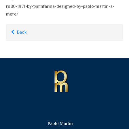
ro80-1971-by-pininfarina-designed-by-paolo-martin-a-
more/
Back
Paolo Martin