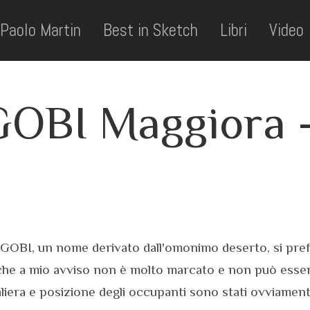
Paolo Martin
Best in Sketch
Libri
Video
GOBI Maggiora 
 GOBI, un nome derivato dall'omonimo deserto, si prefi
che a mio avviso non è molto marcato e non può essere
daliera e posizione degli occupanti sono stati ovviame