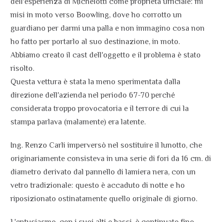
dell'esperienza di Michelotti come proprietà ufficiale: mi
misi in moto verso Boowling, dove ho corrotto un
guardiano per darmi una palla e non immagino cosa non
ho fatto per portarlo al suo destinazione, in moto.
Abbiamo creato il cast dell'oggetto e il problema è stato
risolto.
Questa vettura è stata la meno sperimentata dalla
direzione dell'azienda nel periodo 67-70 perché
considerata troppo provocatoria e il terrore di cui la
stampa parlava (malamente) era latente.
Ing. Renzo Carli imperversò nel sostituire il lunotto, che
originariamente consisteva in una serie di fori da 16 cm. di
diametro derivato dal pannello di lamiera nera, con un
vetro tradizionale: questo è accaduto di notte e ho
riposizionato ostinatamente quello originale di giorno.
L'entusiasmo, con i suoi alti e bassi, è continuato fino