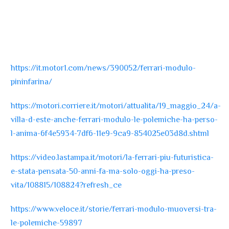
https://it.motor1.com/news/390052/ferrari-modulo-
pininfarina/
https://motori.corriere.it/motori/attualita/19_maggio_24/a-
villa-d-este-anche-ferrari-modulo-le-polemiche-ha-perso-
l-anima-6f4e5934-7df6-11e9-9ca9-854025e03d8d.shtml
https://video.lastampa.it/motori/la-ferrari-piu-futuristica-
e-stata-pensata-50-anni-fa-ma-solo-oggi-ha-preso-
vita/108815/108824?refresh_ce
https://www.veloce.it/storie/ferrari-modulo-muoversi-tra-
le-polemiche-59897