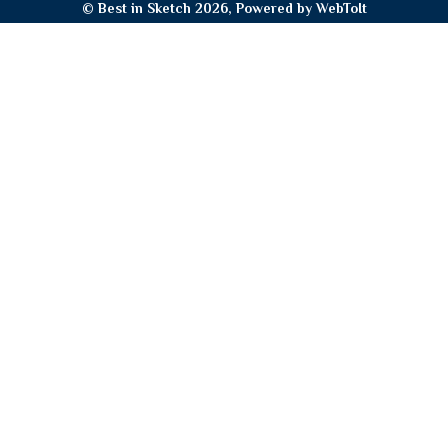
© Best in Sketch 2026, Powered by
WebToIt